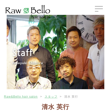
Staff
Hideyuki Shimizu
Raw&Bello hair salon
>
スタッフ
>
清水 英行
清水 英行